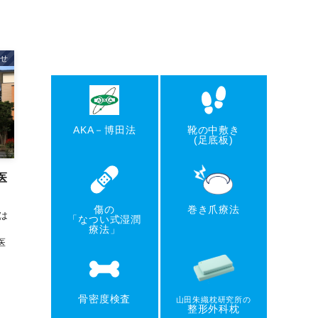
せ
AKA－博田法
靴の中敷き
(足底板)
医
傷の
巻き爪療法
は
「なつい式湿潤
療法」
医
骨密度検査
山田朱織枕研究所の
整形外科枕