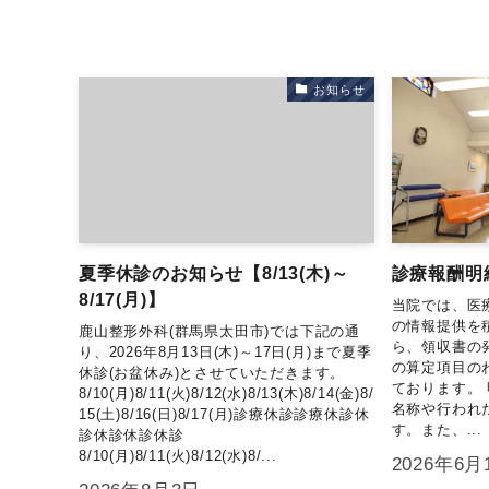
お知らせ
夏季休診のお知らせ【8/13(木)～
診療報酬明
8/17(月)】
当院では、医
の情報提供を
鹿山整形外科(群馬県太田市)では下記の通
ら、領収書の
り、2026年8月13日(木)～17日(月)まで夏季
の算定項目の
休診(お盆休み)とさせていただきます。
ております。
8/10(月)8/11(火)8/12(水)8/13(木)8/14(金)8/
名称や行われ
15(土)8/16(日)8/17(月)診療休診診療休診休
す。また、...
診休診休診休診
8/10(月)8/11(火)8/12(水)8/...
2026年6月