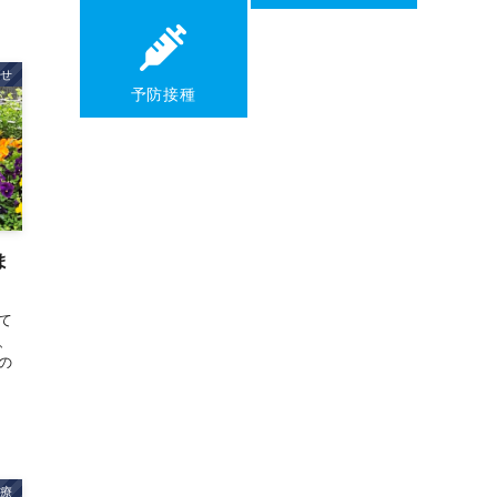
せ
予防接種
ま
て
、
の
療