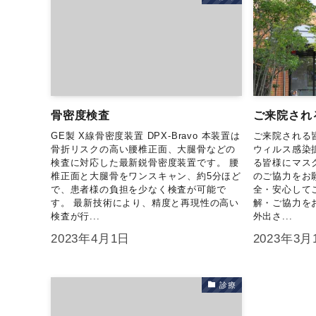
骨密度検査
ご来院され
GE製 X線骨密度装置 DPX-Bravo 本装置は
ご来院される
骨折リスクの高い腰椎正面、大腿骨などの
ウィルス感染
検査に対応した最新鋭骨密度装置です。 腰
る皆様にマス
椎正面と大腿骨をワンスキャン、約5分ほど
のご協力をお
で、患者様の負担を少なく検査が可能で
全・安心して
す。 最新技術により、精度と再現性の高い
解・ご協力を
検査が行...
外出さ...
2023年4月1日
2023年3月
診療