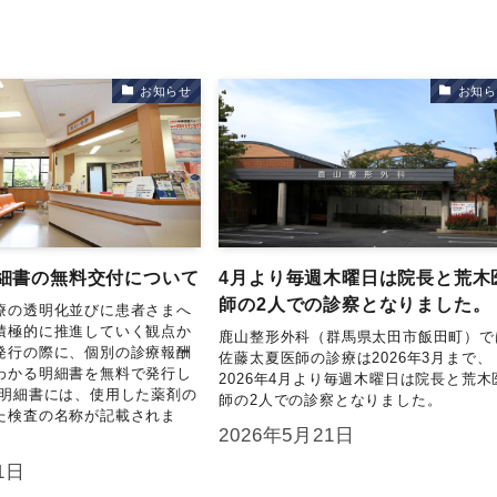
お知らせ
お知ら
細書の無料交付について
4月より毎週木曜日は院長と荒木
師の2人での診察となりました。
療の透明化並びに患者さまへ
積極的に推進していく観点か
鹿山整形外科（群馬県太田市飯田町）で
発行の際に、個別の診療報酬
佐藤太夏医師の診療は2026年3月まで、
わかる明細書を無料で発行し
2026年4月より毎週木曜日は院長と荒木
 明細書には、使用した薬剤の
師の2人での診察となりました。
た検査の名称が記載されま
2026年5月21日
1日